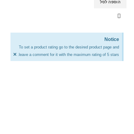
הוספה לסל
Notice
To set a product rating go to the desired product page and
×
leave a comment for it with the maximum rating of 5 stars.