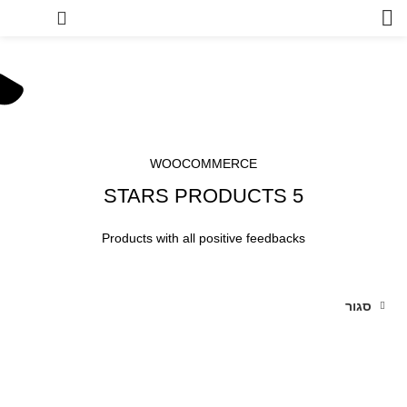
0
Top Rated Products
TOP RATED PRODUCTS
HOME
WOOCOMMERCE
5 STARS PRODUCTS
Products with all positive feedbacks
סגור
-20%