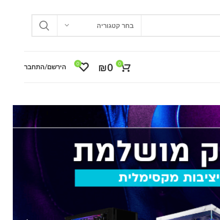
בחר קטגוריה
0
0
₪
0
הירשם/התחבר