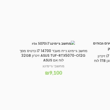
מחשב גיימינג נייח מעבד i7 14700 כרטיס מסך
SELECT OPTIONS
ASUS TUF-RTX5070-O12G זיכרון 32GB
מחשב גיימינג נייח מעבד i7 12700f זיכרון
לוח אם ASUS
16GB כרטיס מסך RTX 5060 8G כונן 1TB לוח
מחשבי גיימינג
₪
9,100