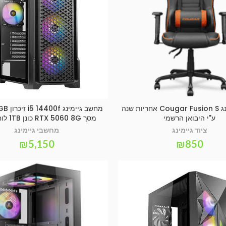
כיסא גיימינג Cougar Fusion S אחריות שנה
הוספה לסל
SELECT OPTIONS
ע"י היבואן הרשמי
מסך RTX 5060 8G כונן 1TB לוח ASUS
ציוד גיימינג
מחשבי גיימינג
₪
5,150
₪
850