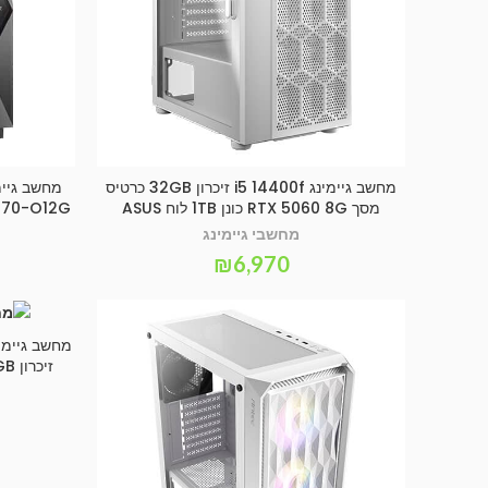
מחשב גיימינג i5 14400f זיכרון 32GB כרטיס
SELECT OPTIONS
מסך RTX 5060 8G כונן 1TB לוח ASUS
RTX5070-O12G זיכרון GB
מחשבי גיימינג
₪
6,970
זיכרון 32GB כונן SSD 1TB לוח אם ASUS