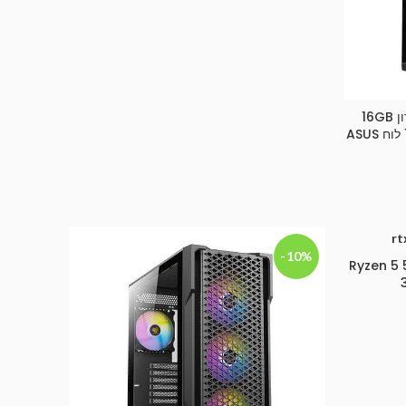
מחשב גיימינג Ultra 5 225f זיכרון 16GB
-10%
יט Ryzen 5 5500 RTX