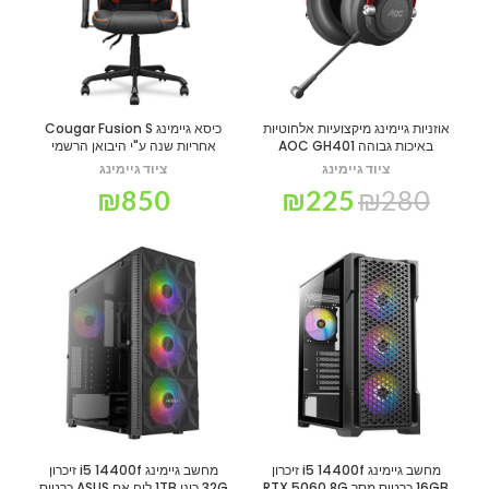
אוזניות גיימינג מיקצועיות אלחוטיות
כיסא גיימינג Cougar Fusion S
באיכות גבוהה AOC GH401
אחריות שנה ע"י היבואן הרשמי
ציוד גיימינג
ציוד גיימינג
₪
850
₪
225
₪
280
מחשב גיימינג i5 14400f זיכרון
מחשב גיימינג i5 14400f זיכרון
16GB כרטיס מסך RTX 5060 8G
32G כונן 1TB לוח אם ASUS כרטיס