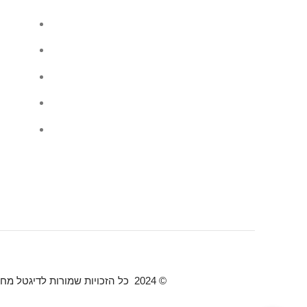
ראשי
בלוג
שאלות 
מעקב ה
כתבו על
אתר מסחר אלקטרוני
הר הצופים 7 רחובות
אימייל : ran966748@gmail.com
© 2024 כל הזכויות שמורות לדיגטל מחשוב ושיווק.