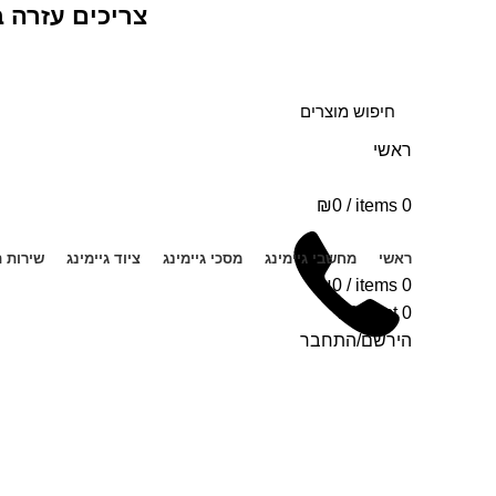
צריכים עזרה 
ראשי
₪
0
/
items
0
ראשי
מחשבי גיימינג
מסכי גיימינג
ציוד גיימינג
שירות ת
₪
0
/
items
0
Wishlist
0
הירשם/התחבר
בלוג
HOME
בלוג